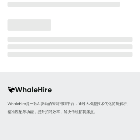
WhaleHire功能说明
📚
招聘流程
🎯
岗位画像
🎨
简历管理
🧾
智能匹配
🐳
面试管理
🕵️
offer管理
👥
WhaleHire
基本信息
☃️
WhaleHire是一款AI驱动的智能招聘平台，通过大模型技术优化简历解析、
基础配置
🛠️
精准匹配等功能，提升招聘效率，解决传统招聘痛点。
WhaleHire应用场景
🚢
WhaleHire使用场景
🛠️