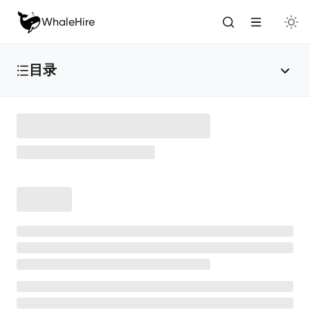
WhaleHire
目录
WhaleHire产品介绍
🐳
WhaleHire快速上手指南
🔥
WhaleHire安装与部署
💻
安装部署
🚀
产品升级
✴️
卸载小鲸
🪄