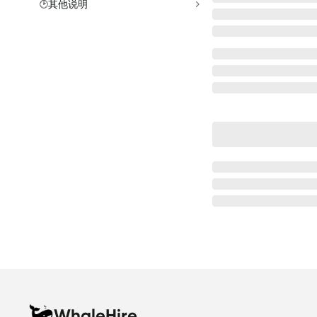
其他说明
🕑
WhaleHire